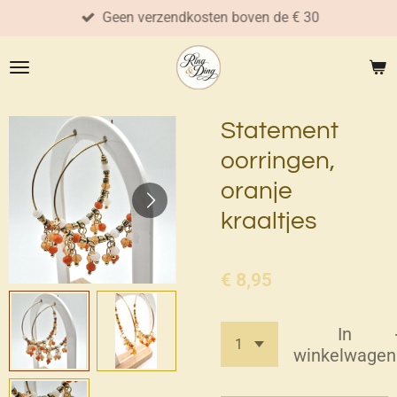
Geen verzendkosten boven de € 30
Ga
direct
naar
de
hoofdinhoud
Statement
oorringen,
oranje
kraaltjes
€ 8,95
In
winkelwagen