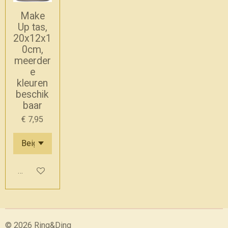
Make
Up tas,
20x12x1
0cm,
meerder
e
kleuren
beschik
baar
€ 7,95
In winkelwagen
© 2026 Ring&Ding