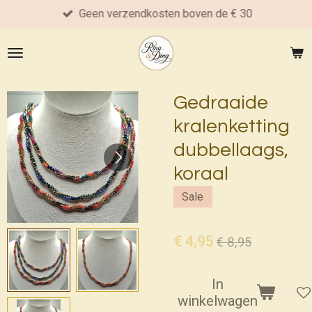
Geen verzendkosten boven de € 30
Ga
direct
naar
de
hoofdinhoud
Gedraaide
kralenketting
dubbellaags,
koraal
Sale
€ 4,95
€ 8,95
In
winkelwagen