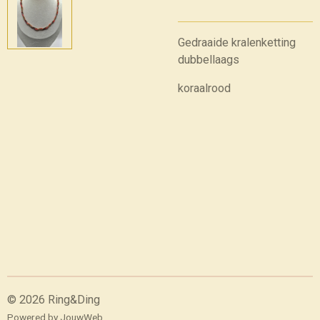
Gedraaide kralenketting
dubbellaags
koraalrood
© 2026 Ring&Ding
Powered by
JouwWeb