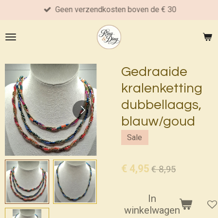
Geen verzendkosten boven de € 30
Ga
direct
naar
de
hoofdinhoud
Gedraaide
kralenketting
dubbellaags,
blauw/goud
Sale
€ 4,95
€ 8,95
In
winkelwagen