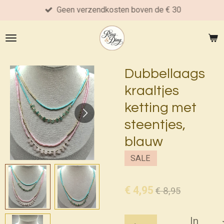
Geen verzendkosten boven de € 30
Ga
direct
naar
de
hoofdinhoud
Dubbellaags
kraaltjes
ketting met
steentjes,
blauw
SALE
€ 4,95
€ 8,95
In