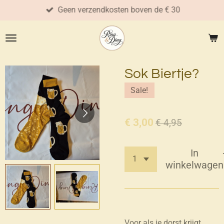
Geen verzendkosten boven de € 30
Ga
direct
naar
de
hoofdinhoud
Sok Biertje?
Sale!
€ 3,00
€ 4,95
In
winkelwagen
Voor als je dorst krijgt