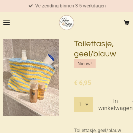
Verzending binnen 3-5 werkdagen
Ga
direct
naar
de
hoofdinhoud
Toilettasje,
geel/blauw
Nieuw!
€ 6,95
In
winkelwagen
Toilettasje, geel/blauw