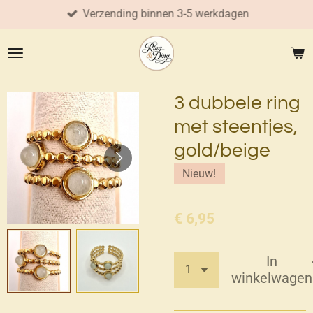
Verzending binnen 3-5 werkdagen
Ga
direct
naar
de
hoofdinhoud
3 dubbele ring
met steentjes,
gold/beige
Nieuw!
€ 6,95
In
winkelwagen