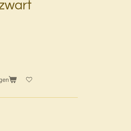
zwart
gen