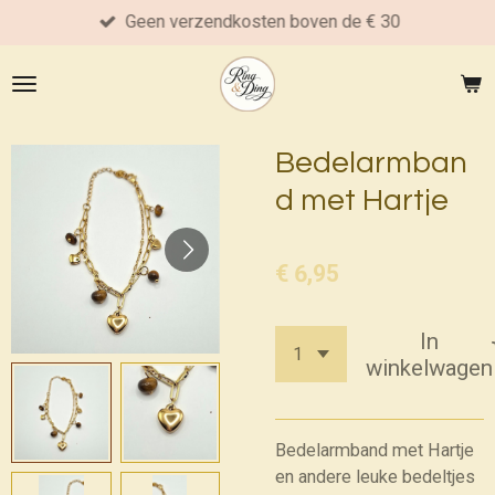
Geen verzendkosten boven de € 30
Ga
direct
naar
de
hoofdinhoud
Bedelarmban
d met Hartje
€ 6,95
In
winkelwagen
Bedelarmband met Hartje
en andere leuke bedeltjes