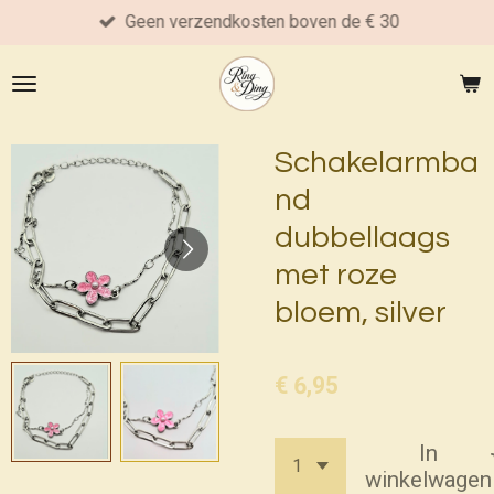
Geen verzendkosten boven de € 30
Ga
direct
naar
de
hoofdinhoud
Schakelarmba
nd
dubbellaags
met roze
bloem, silver
€ 6,95
In
winkelwagen