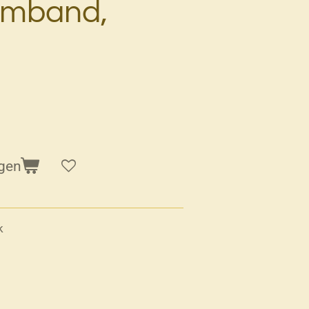
rmband,
gen
k