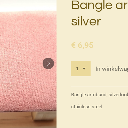
Bangle a
silver
€ 6,95
In winkelwa
Bangle armband, silverloo
stainless steel