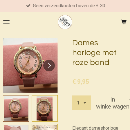
Geen verzendkosten boven de € 30
Ga
direct
naar
de
hoofdinhoud
Dames
horloge met
roze band
€ 9,95
In
winkelwagen
Elegant dameshorloge