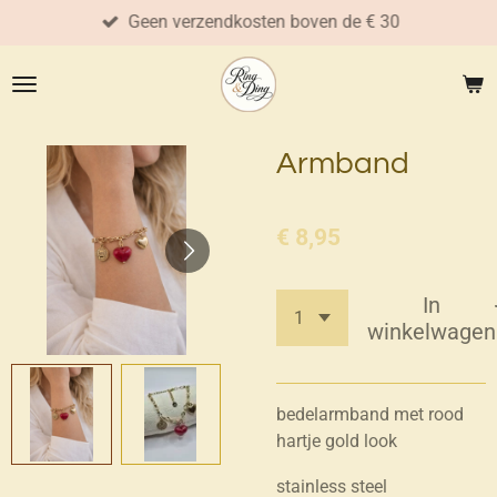
Geen verzendkosten boven de € 30
Ga
direct
naar
de
hoofdinhoud
Armband
€ 8,95
In
winkelwagen
bedelarmband met rood
hartje gold look
stainless steel