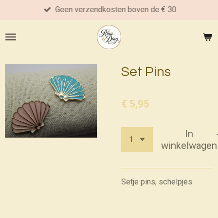
Geen verzendkosten boven de € 30
Ga
direct
naar
de
hoofdinhoud
Set Pins
€ 5,95
In
winkelwagen
Setje pins, schelpjes