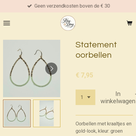
Geen verzendkosten boven de € 30
Ga
direct
naar
de
hoofdinhoud
Statement
oorbellen
€ 7,95
In
winkelwagen
Oorbellen met kraaltjes en
gold-look, kleur: groen