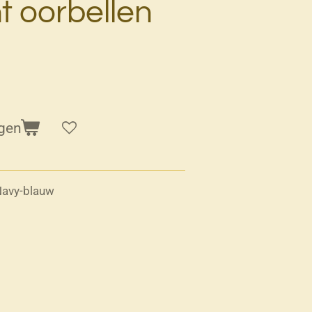
 oorbellen
gen
 Navy-blauw