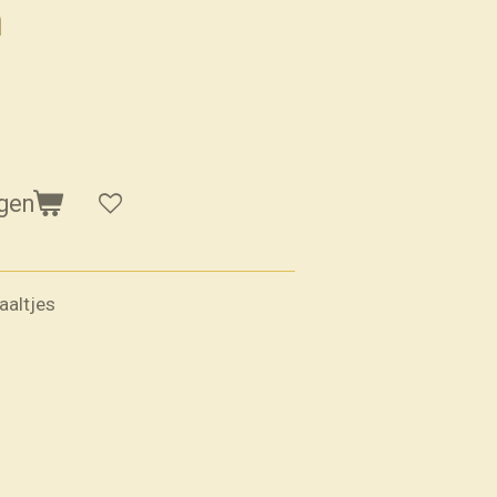
n
gen
aaltjes