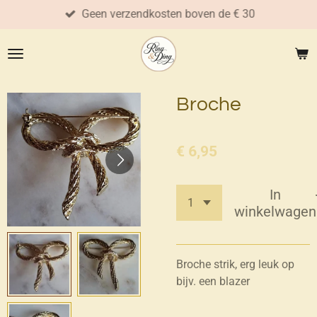
Geen verzendkosten boven de € 30
Ga
direct
naar
de
hoofdinhoud
Broche
€ 6,95
In
winkelwagen
Broche strik, erg leuk op
bijv. een blazer