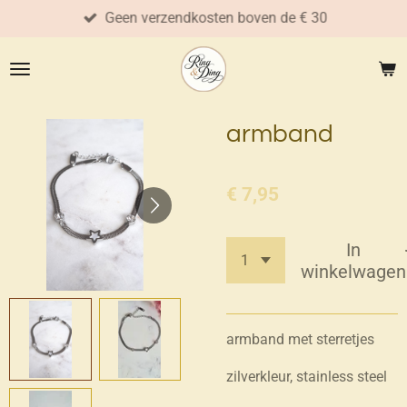
Geen verzendkosten boven de € 30
Ga
direct
naar
de
hoofdinhoud
armband
€ 7,95
In
winkelwagen
armband met sterretjes
zilverkleur, stainless steel