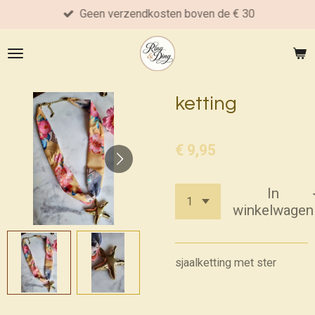
Geen verzendkosten boven de € 30
Ga
direct
naar
de
hoofdinhoud
ketting
€ 9,95
In
winkelwagen
sjaalketting met ster