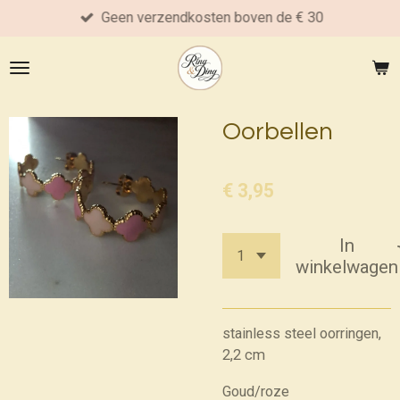
Geen verzendkosten boven de € 30
Ga
direct
naar
de
hoofdinhoud
Oorbellen
€ 3,95
In
winkelwagen
stainless steel oorringen,
2,2 cm
Goud/roze